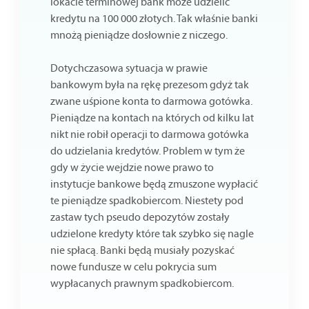
lokacie terminowej bank może udzielić
kredytu na 100 000 złotych. Tak właśnie banki
mnożą pieniądze dosłownie z niczego.
Dotychczasowa sytuacja w prawie
bankowym była na rękę prezesom gdyż tak
zwane uśpione konta to darmowa gotówka.
Pieniądze na kontach na których od kilku lat
nikt nie robił operacji to darmowa gotówka
do udzielania kredytów. Problem w tym że
gdy w życie wejdzie nowe prawo to
instytucje bankowe będą zmuszone wypłacić
te pieniądze spadkobiercom. Niestety pod
zastaw tych pseudo depozytów zostały
udzielone kredyty które tak szybko się nagle
nie spłacą. Banki będą musiały pozyskać
nowe fundusze w celu pokrycia sum
wypłacanych prawnym spadkobiercom.