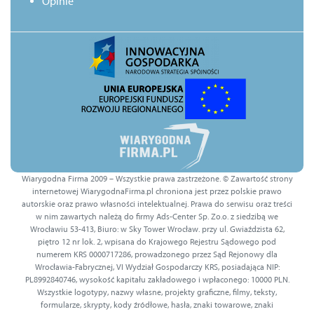
Opinie
Wiarygodna Firma 2009 – Wszystkie prawa zastrzeżone. © Zawartość strony
internetowej WiarygodnaFirma.pl chroniona jest przez polskie prawo
autorskie oraz prawo własności intelektualnej. Prawa do serwisu oraz treści
w nim zawartych należą do firmy Ads-Center Sp. Zo.o. z siedzibą we
Wrocławiu 53-413, Biuro: w Sky Tower Wrocław. przy ul. Gwiaździsta 62,
piętro 12 nr lok. 2, wpisana do Krajowego Rejestru Sądowego pod
numerem KRS 0000717286, prowadzonego przez Sąd Rejonowy dla
Wrocławia-Fabrycznej, VI Wydział Gospodarczy KRS, posiadająca NIP:
PL8992840746, wysokość kapitału zakładowego i wpłaconego: 10000 PLN.
Wszystkie logotypy, nazwy własne, projekty graficzne, filmy, teksty,
formularze, skrypty, kody źródłowe, hasła, znaki towarowe, znaki