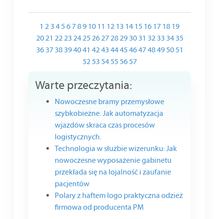
1
2
3
4
5
6
7
8
9
10
11
12
13
14
15
16
17
18
19
20
21
22
23
24
25
26
27
28
29
30
31
32
33
34
35
36
37
38
39
40
41
42
43
44
45
46
47
48
49
50
51
52
53
54
55
56
57
Warte przeczytania:
Nowoczesne bramy przemysłowe
szybkobieżne. Jak automatyzacja
wjazdów skraca czas procesów
logistycznych.
Technologia w służbie wizerunku: Jak
nowoczesne wyposażenie gabinetu
przekłada się na lojalność i zaufanie
pacjentów
Polary z haftem logo praktyczna odzież
firmowa od producenta PM