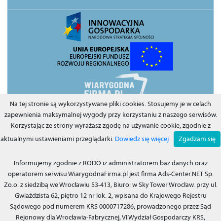
Na tej stronie są wykorzystywane pliki cookies. Stosujemy je w celach
Wiarygodna Firma 2009 – Wszystkie prawa zastrzeżone. © Zawartość strony
zapewnienia maksymalnej wygody przy korzystaniu z naszego serwisów.
internetowej WiarygodnaFirma.pl chroniona jest przez polskie prawo
Korzystając ze strony wyrażasz zgodę na używanie cookie, zgodnie z
autorskie oraz prawo własności intelektualnej. Prawa do serwisu oraz treści
aktualnymi ustawieniami przeglądarki.
Dowiedz się więcej
Zgadzam się
w nim zawartych należą do firmy Ads-Center Sp. Zo.o. z siedzibą we
Wrocławiu 53-413, Biuro: w Sky Tower Wrocław. przy ul. Gwiaździsta 62,
piętro 12 nr lok. 2, wpisana do Krajowego Rejestru Sądowego pod
Informujemy zgodnie z RODO iż administratorem baz danych oraz
numerem KRS 0000717286, prowadzonego przez Sąd Rejonowy dla
operatorem serwisu WiarygodnaFirma.pl jest firma Ads-Center.NET Sp.
Wrocławia-Fabrycznej, VI Wydział Gospodarczy KRS, posiadająca NIP:
PL8992840746, wysokość kapitału zakładowego i wpłaconego: 10000 PLN.
Zo.o. z siedzibą we Wrocławiu 53-413, Biuro: w Sky Tower Wrocław. przy ul.
Wszystkie logotypy, nazwy własne, projekty graficzne, filmy, teksty,
Gwiaździsta 62, piętro 12 nr lok. 2, wpisana do Krajowego Rejestru
formularze, skrypty, kody źródłowe, hasła, znaki towarowe, znaki
Sądowego pod numerem KRS 0000717286, prowadzonego przez Sąd
serwisowe są znakami zastrzeżonymi i należą do serwisu. Pobieranie,
Rejonowy dla Wrocławia-Fabrycznej, VI Wydział Gospodarczy KRS,
kopiowanie, modyfikowanie, reprodukowanie, przesyłanie lub