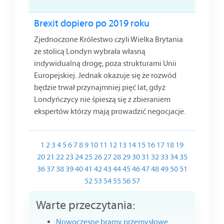
Brexit dopiero po 2019 roku
Zjednoczone Królestwo czyli Wielka Brytania
ze stolicą Londyn wybrała własną
indywidualną drogę, poza strukturami Unii
Europejskiej. Jednak okazuje się że rozwód
będzie trwał przynajmniej pięć lat, gdyż
Londyńczycy nie śpieszą się z zbieraniem
ekspertów którzy mają prowadzić negocjacje.
1
2
3
4
5
6
7
8
9
10
11
12
13
14
15
16
17
18
19
20
21
22
23
24
25
26
27
28
29
30
31
32
33
34
35
36
37
38
39
40
41
42
43
44
45
46
47
48
49
50
51
52
53
54
55
56
57
Warte przeczytania:
Nowoczesne bramy przemysłowe