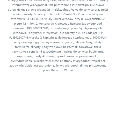
Wiarygodna Firma 2009 – Wszystkie prawa zastrzeżone. © Zawartość strony
internetowej WiarygodnaFirma.pl chroniona jest przez polskie prawo
autorskie oraz prawo własności intelektualnej. Prawa do serwisu oraz treści
w nim zawartych należą do firmy Ads-Center Sp. Zo.o. z siedzibą we
Wrocławiu 53-413, Biuro: w Sky Tower Wrocław. przy ul. Gwiaździsta 62,
piętro 12 nr lok. 2, wpisana do Krajowego Rejestru Sądowego pod
numerem KRS 0000717286, prowadzonego przez Sąd Rejonowy dla
Wrocławia-Fabrycznej, VI Wydział Gospodarczy KRS, posiadająca NIP:
PL8992840746, wysokość kapitału zakładowego i wpłaconego: 10000 PLN.
Wszystkie logotypy, nazwy własne, projekty graficzne, filmy, teksty,
formularze, skrypty, kody źródłowe, hasła, znaki towarowe, znaki
serwisowe są znakami zastrzeżonymi i należą do serwisu. Pobieranie,
kopiowanie, modyfikowanie, reprodukowanie, przesyłanie lub
dystrybuowanie jakichkolwiek treści ze strony WiarygodnaFirma.pl bez
zgody właściciela jest zabronione. Serwis WiarygodnaFirma.pl stworzony
przez: Krzysztof Wolski