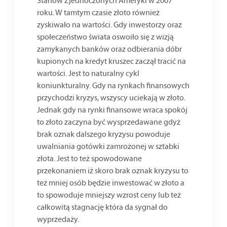
Stanów Zjednoczonych Ameryki w 2007
roku. W tamtym czasie złoto również
zyskiwało na wartości. Gdy inwestorzy oraz
społeczeństwo świata oswoiło się z wizją
zamykanych banków oraz odbierania dóbr
kupionych na kredyt kruszec zaczął tracić na
wartości. Jest to naturalny cykl
koniunkturalny. Gdy na rynkach finansowych
przychodzi kryzys, wszyscy uciekają w złoto.
Jednak gdy na rynki finansowe wraca spokój
to złoto zaczyna być wysprzedawane gdyż
brak oznak dalszego kryzysu powoduje
uwalniania gotówki zamrożonej w sztabki
złota. Jest to też spowodowane
przekonaniem iż skoro brak oznak kryzysu to
też mniej osób będzie inwestować w złoto a
to spowoduje mniejszy wzrost ceny lub też
całkowitą stagnację która da sygnał do
wyprzedaży.