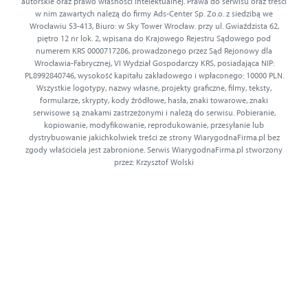
autorskie oraz prawo własności intelektualnej. Prawa do serwisu oraz treści
w nim zawartych należą do firmy Ads-Center Sp. Zo.o. z siedzibą we
Wrocławiu 53-413, Biuro: w Sky Tower Wrocław. przy ul. Gwiaździsta 62,
piętro 12 nr lok. 2, wpisana do Krajowego Rejestru Sądowego pod
numerem KRS 0000717286, prowadzonego przez Sąd Rejonowy dla
Wrocławia-Fabrycznej, VI Wydział Gospodarczy KRS, posiadająca NIP:
PL8992840746, wysokość kapitału zakładowego i wpłaconego: 10000 PLN.
Wszystkie logotypy, nazwy własne, projekty graficzne, filmy, teksty,
formularze, skrypty, kody źródłowe, hasła, znaki towarowe, znaki
serwisowe są znakami zastrzeżonymi i należą do serwisu. Pobieranie,
kopiowanie, modyfikowanie, reprodukowanie, przesyłanie lub
dystrybuowanie jakichkolwiek treści ze strony WiarygodnaFirma.pl bez
zgody właściciela jest zabronione. Serwis WiarygodnaFirma.pl stworzony
przez: Krzysztof Wolski