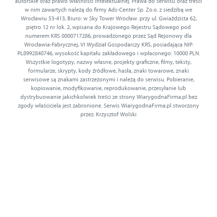
autorskie oraz prawo własności intelektualnej. Prawa do serwisu oraz treści
w nim zawartych należą do firmy Ads-Center Sp. Zo.o. z siedzibą we
Wrocławiu 53-413, Biuro: w Sky Tower Wrocław. przy ul. Gwiaździsta 62,
piętro 12 nr lok. 2, wpisana do Krajowego Rejestru Sądowego pod
numerem KRS 0000717286, prowadzonego przez Sąd Rejonowy dla
Wrocławia-Fabrycznej, VI Wydział Gospodarczy KRS, posiadająca NIP:
PL8992840746, wysokość kapitału zakładowego i wpłaconego: 10000 PLN.
Wszystkie logotypy, nazwy własne, projekty graficzne, filmy, teksty,
formularze, skrypty, kody źródłowe, hasła, znaki towarowe, znaki
serwisowe są znakami zastrzeżonymi i należą do serwisu. Pobieranie,
kopiowanie, modyfikowanie, reprodukowanie, przesyłanie lub
dystrybuowanie jakichkolwiek treści ze strony WiarygodnaFirma.pl bez
zgody właściciela jest zabronione. Serwis WiarygodnaFirma.pl stworzony
przez: Krzysztof Wolski