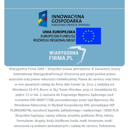
Wiarygodna Firma 2009 – Wszystkie prawa zastrzeżone. © Zawartość strony
internetowej WiarygodnaFirma.pl chroniona jest przez polskie prawo
autorskie oraz prawo własności intelektualnej. Prawa do serwisu oraz treści
w nim zawartych należą do firmy Ads-Center Sp. Zo.o. z siedzibą we
Wrocławiu 53-413, Biuro: w Sky Tower Wrocław. przy ul. Gwiaździsta 62,
piętro 12 nr lok. 2, wpisana do Krajowego Rejestru Sądowego pod
numerem KRS 0000717286, prowadzonego przez Sąd Rejonowy dla
Wrocławia-Fabrycznej, VI Wydział Gospodarczy KRS, posiadająca NIP:
PL8992840746, wysokość kapitału zakładowego i wpłaconego: 10000 PLN.
Wszystkie logotypy, nazwy własne, projekty graficzne, filmy, teksty,
formularze, skrypty, kody źródłowe, hasła, znaki towarowe, znaki
serwisowe są znakami zastrzeżonymi i należą do serwisu. Pobieranie,