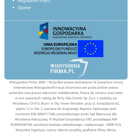
Regulamin PayU
Opinie
Wiarygodna Firma 2009 – Wszystkie prawa zastrzeżone. © Zawartość strony
internetowej WiarygodnaFirma.pl chroniona jest przez polskie prawo
autorskie oraz prawo własności intelektualnej. Prawa do serwisu oraz treści
w nim zawartych należą do firmy Ads-Center Sp. Zo.o. z siedzibą we
Wrocławiu 53-413, Biuro: w Sky Tower Wrocław. przy ul. Gwiaździsta 62,
piętro 12 nr lok. 2, wpisana do Krajowego Rejestru Sądowego pod
numerem KRS 0000717286, prowadzonego przez Sąd Rejonowy dla
Wrocławia-Fabrycznej, VI Wydział Gospodarczy KRS, posiadająca NIP:
PL8992840746, wysokość kapitału zakładowego i wpłaconego: 10000 PLN.
Wszystkie logotypy, nazwy własne, projekty graficzne, filmy, teksty,