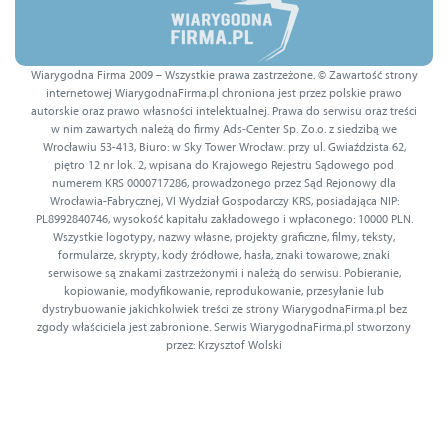
Wiarygodna Firma 2009 – Wszystkie prawa zastrzeżone. © Zawartość strony
internetowej WiarygodnaFirma.pl chroniona jest przez polskie prawo
autorskie oraz prawo własności intelektualnej. Prawa do serwisu oraz treści
w nim zawartych należą do firmy Ads-Center Sp. Zo.o. z siedzibą we
Wrocławiu 53-413, Biuro: w Sky Tower Wrocław. przy ul. Gwiaździsta 62,
piętro 12 nr lok. 2, wpisana do Krajowego Rejestru Sądowego pod
numerem KRS 0000717286, prowadzonego przez Sąd Rejonowy dla
Wrocławia-Fabrycznej, VI Wydział Gospodarczy KRS, posiadająca NIP:
PL8992840746, wysokość kapitału zakładowego i wpłaconego: 10000 PLN.
Wszystkie logotypy, nazwy własne, projekty graficzne, filmy, teksty,
formularze, skrypty, kody źródłowe, hasła, znaki towarowe, znaki
serwisowe są znakami zastrzeżonymi i należą do serwisu. Pobieranie,
kopiowanie, modyfikowanie, reprodukowanie, przesyłanie lub
dystrybuowanie jakichkolwiek treści ze strony WiarygodnaFirma.pl bez
zgody właściciela jest zabronione. Serwis WiarygodnaFirma.pl stworzony
przez: Krzysztof Wolski