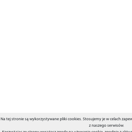
Na tej stronie są wykorzystywane pliki cookies. Stosujemy je w celach za
z naszego serwisów.
Korzystając ze strony wyrażasz zgodę na używanie cookie, zgodnie z aktu