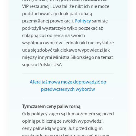
VIP restauracji. Uważali że nikt ich nie może
podsłuchiwać a jednak padli ofiarą
przemyślanej prowokacji.
Politycy
sami się
podłożyli wystarczyło tylko poczekać aż
chlapną coś od serca na swoich
współpracowników. Jednak nikt nie myślał że
uda się zdobyć tak ciekawe wypowiedzi jak
między innymi Ministra Sikorskiego na temat
sojuszu Polski i USA.
Afera taśmowa może doprowadzić do
przedwczesnych wyborów
Tymczasem ceny paliw rosną
Gdy politycy zajęci są tłumaczeniem się przed
opinią publiczną ze swoich wypowiedzi,
ceny paliw idą w górę. Już przed długim
weekendem można było zauważyć że ceny