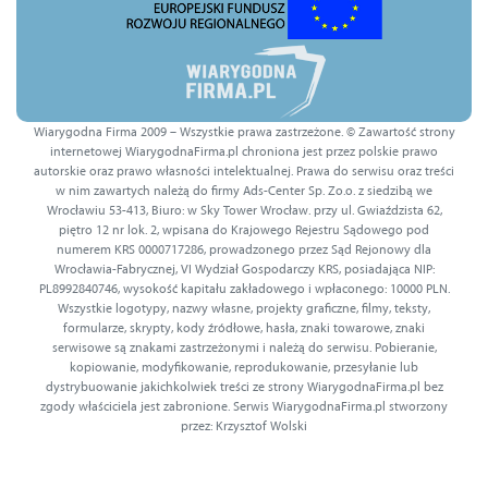
Wiarygodna Firma 2009 – Wszystkie prawa zastrzeżone. © Zawartość strony
internetowej WiarygodnaFirma.pl chroniona jest przez polskie prawo
autorskie oraz prawo własności intelektualnej. Prawa do serwisu oraz treści
w nim zawartych należą do firmy Ads-Center Sp. Zo.o. z siedzibą we
Wrocławiu 53-413, Biuro: w Sky Tower Wrocław. przy ul. Gwiaździsta 62,
piętro 12 nr lok. 2, wpisana do Krajowego Rejestru Sądowego pod
numerem KRS 0000717286, prowadzonego przez Sąd Rejonowy dla
Wrocławia-Fabrycznej, VI Wydział Gospodarczy KRS, posiadająca NIP:
PL8992840746, wysokość kapitału zakładowego i wpłaconego: 10000 PLN.
Wszystkie logotypy, nazwy własne, projekty graficzne, filmy, teksty,
formularze, skrypty, kody źródłowe, hasła, znaki towarowe, znaki
serwisowe są znakami zastrzeżonymi i należą do serwisu. Pobieranie,
kopiowanie, modyfikowanie, reprodukowanie, przesyłanie lub
dystrybuowanie jakichkolwiek treści ze strony WiarygodnaFirma.pl bez
zgody właściciela jest zabronione. Serwis WiarygodnaFirma.pl stworzony
przez: Krzysztof Wolski