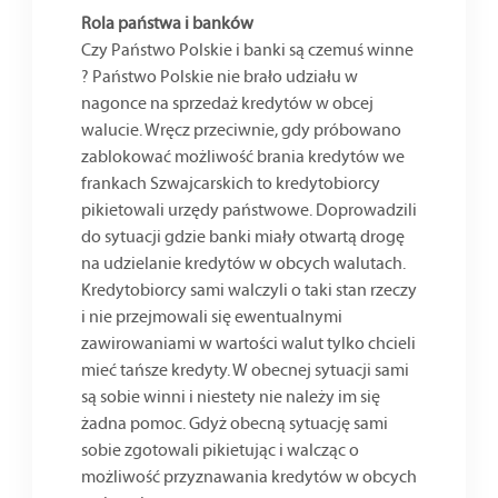
Rola państwa i banków
Czy Państwo Polskie i banki są czemuś winne
? Państwo Polskie nie brało udziału w
nagonce na sprzedaż kredytów w obcej
walucie. Wręcz przeciwnie, gdy próbowano
zablokować możliwość brania kredytów we
frankach Szwajcarskich to kredytobiorcy
pikietowali urzędy państwowe. Doprowadzili
do sytuacji gdzie banki miały otwartą drogę
na udzielanie kredytów w obcych walutach.
Kredytobiorcy sami walczyli o taki stan rzeczy
i nie przejmowali się ewentualnymi
zawirowaniami w wartości walut tylko chcieli
mieć tańsze kredyty. W obecnej sytuacji sami
są sobie winni i niestety nie należy im się
żadna pomoc. Gdyż obecną sytuację sami
sobie zgotowali pikietując i walcząc o
możliwość przyznawania kredytów w obcych