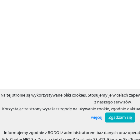
Na tej stronie są wykorzystywane pliki cookies. Stosujemy je w celach za
z naszego serwisów.
Korzystając ze strony wyrażasz zgodę na używanie cookie, zgodnie z aktu
więcej
Zgadzam się
Informujemy zgodnie z RODO iż administratorem baz danych oraz operat
Ads-Center.NET Sp. Zo.o. z siedzibą we Wrocławiu 53-413, Biuro: w Sky Tower