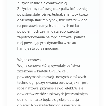
Zużycie rośnie ale coraz wolniej
Zużycie ropy naftowej oraz paliw które z niej
powstają stale rośnie. Jednak analitycy którzy
obserwują stale ten rynek, twierdzą że widać
na podstawie danych zbieranych od lat
powojennych że mimo stałego wzrostu
zapotrzebowania na ropę naftową i paliw z
niej powstających, dynamika wzrostu
hamuje i to coraz mocniej.
Wojna cenowa
Wojna cenowa którą wywołały państwa
zrzeszone w kartelu OPEC w celu
powstrzymania rozwoju nowych, droższych
technologii pozyskiwania surowca jakim jest
ropa naftowa, przyniosła swój efekt. Wiele
odwiertów ze złóż łupkowych jest zamknięta
do momentu aż będzie się eksploatacja
opłacać. Nowsze technologie niestety są