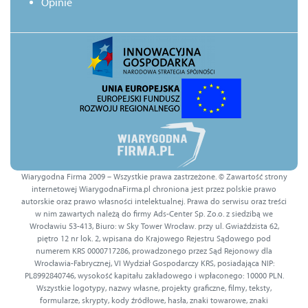
Opinie
Wiarygodna Firma 2009 – Wszystkie prawa zastrzeżone. © Zawartość strony
internetowej WiarygodnaFirma.pl chroniona jest przez polskie prawo
autorskie oraz prawo własności intelektualnej. Prawa do serwisu oraz treści
w nim zawartych należą do firmy Ads-Center Sp. Zo.o. z siedzibą we
Wrocławiu 53-413, Biuro: w Sky Tower Wrocław. przy ul. Gwiaździsta 62,
piętro 12 nr lok. 2, wpisana do Krajowego Rejestru Sądowego pod
numerem KRS 0000717286, prowadzonego przez Sąd Rejonowy dla
Wrocławia-Fabrycznej, VI Wydział Gospodarczy KRS, posiadająca NIP:
PL8992840746, wysokość kapitału zakładowego i wpłaconego: 10000 PLN.
Wszystkie logotypy, nazwy własne, projekty graficzne, filmy, teksty,
formularze, skrypty, kody źródłowe, hasła, znaki towarowe, znaki