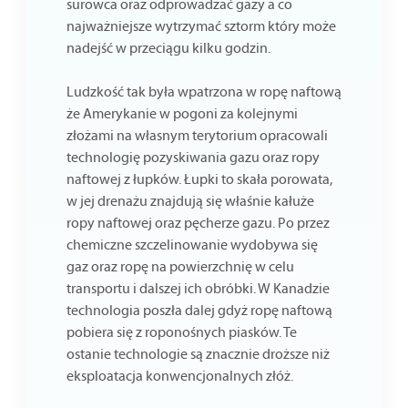
surowca oraz odprowadzać gazy a co
najważniejsze wytrzymać sztorm który może
nadejść w przeciągu kilku godzin.
Ludzkość tak była wpatrzona w ropę naftową
że Amerykanie w pogoni za kolejnymi
złożami na własnym terytorium opracowali
technologię pozyskiwania gazu oraz ropy
naftowej z łupków. Łupki to skała porowata,
w jej drenażu znajdują się właśnie kałuże
ropy naftowej oraz pęcherze gazu. Po przez
chemiczne szczelinowanie wydobywa się
gaz oraz ropę na powierzchnię w celu
transportu i dalszej ich obróbki. W Kanadzie
technologia poszła dalej gdyż ropę naftową
pobiera się z roponośnych piasków. Te
ostanie technologie są znacznie droższe niż
eksploatacja konwencjonalnych złóż.