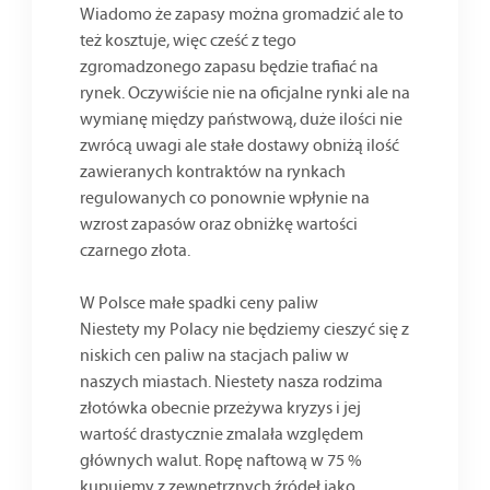
Wiadomo że zapasy można gromadzić ale to
też kosztuje, więc cześć z tego
zgromadzonego zapasu będzie trafiać na
rynek. Oczywiście nie na oficjalne rynki ale na
wymianę między państwową, duże ilości nie
zwrócą uwagi ale stałe dostawy obniżą ilość
zawieranych kontraktów na rynkach
regulowanych co ponownie wpłynie na
wzrost zapasów oraz obniżkę wartości
czarnego złota.
W Polsce małe spadki ceny paliw
Niestety my Polacy nie będziemy cieszyć się z
niskich cen paliw na stacjach paliw w
naszych miastach. Niestety nasza rodzima
złotówka obecnie przeżywa kryzys i jej
wartość drastycznie zmalała względem
głównych walut. Ropę naftową w 75 %
kupujemy z zewnętrznych źródeł jako