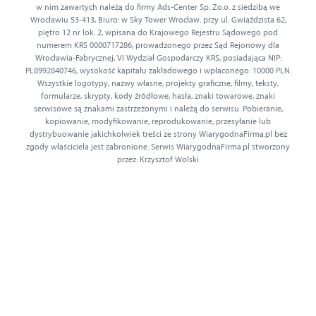
w nim zawartych należą do firmy Ads-Center Sp. Zo.o. z siedzibą we
Wrocławiu 53-413, Biuro: w Sky Tower Wrocław. przy ul. Gwiaździsta 62,
piętro 12 nr lok. 2, wpisana do Krajowego Rejestru Sądowego pod
numerem KRS 0000717286, prowadzonego przez Sąd Rejonowy dla
Wrocławia-Fabrycznej, VI Wydział Gospodarczy KRS, posiadająca NIP:
PL8992840746, wysokość kapitału zakładowego i wpłaconego: 10000 PLN.
Wszystkie logotypy, nazwy własne, projekty graficzne, filmy, teksty,
formularze, skrypty, kody źródłowe, hasła, znaki towarowe, znaki
serwisowe są znakami zastrzeżonymi i należą do serwisu. Pobieranie,
kopiowanie, modyfikowanie, reprodukowanie, przesyłanie lub
dystrybuowanie jakichkolwiek treści ze strony WiarygodnaFirma.pl bez
zgody właściciela jest zabronione. Serwis WiarygodnaFirma.pl stworzony
przez: Krzysztof Wolski