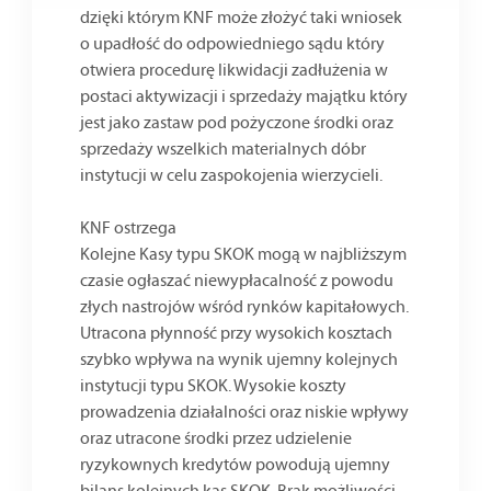
dzięki którym KNF może złożyć taki wniosek
o upadłość do odpowiedniego sądu który
otwiera procedurę likwidacji zadłużenia w
postaci aktywizacji i sprzedaży majątku który
jest jako zastaw pod pożyczone środki oraz
sprzedaży wszelkich materialnych dóbr
instytucji w celu zaspokojenia wierzycieli.
KNF ostrzega
Kolejne Kasy typu SKOK mogą w najbliższym
czasie ogłaszać niewypłacalność z powodu
złych nastrojów wśród rynków kapitałowych.
Utracona płynność przy wysokich kosztach
szybko wpływa na wynik ujemny kolejnych
instytucji typu SKOK. Wysokie koszty
prowadzenia działalności oraz niskie wpływy
oraz utracone środki przez udzielenie
ryzykownych kredytów powodują ujemny
bilans kolejnych kas SKOK. Brak możliwości