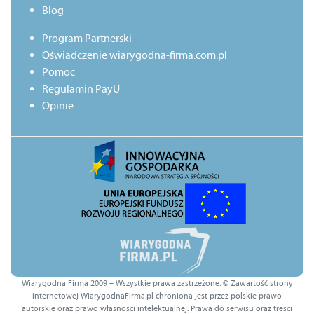
Blog
Program Partnerski
Oświadczenie wiarygodna-firma.com.pl
Pomoc
Regulamin PayU
Opinie
Wiarygodna Firma 2009 – Wszystkie prawa zastrzeżone. © Zawartość strony
internetowej WiarygodnaFirma.pl chroniona jest przez polskie prawo
autorskie oraz prawo własności intelektualnej. Prawa do serwisu oraz treści