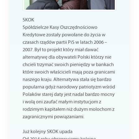
SKOK
Spółdzielcze Kasy Oszczędnościowo
Kredytowe zostały powołane do życia w
czasach rządów partii PiS w latach 2006 –
2007. Był to projekt który miał dawać
alternatywę dla obywateli Polski którzy nie
chcieli trzymać swoich pieniędzy w bankach
które swoich właścicieli mają poza granicami
naszego kraju. Alternatywa stała się bardzo
popularna gdyż narodowy patriotyzm wśród
Polaków starej daty jest nadal bardzo mocny
i wolą oni zaufać małym instytucjom z
rodzimym kapitałem niż dużym molochom z
zagranicznymi powiązaniami.
Już kolejny SKOK upada
Od 2014 roku obserwujemy kolejne