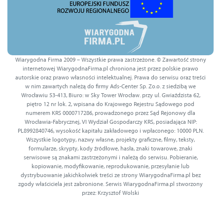
Wiarygodna Firma 2009 – Wszystkie prawa zastrzeżone. © Zawartość strony
internetowej WiarygodnaFirma.pl chroniona jest przez polskie prawo
autorskie oraz prawo własności intelektualnej. Prawa do serwisu oraz treści
w nim zawartych należą do firmy Ads-Center Sp. Zo.o. z siedzibą we
Wrocławiu 53-413, Biuro: w Sky Tower Wrocław. przy ul. Gwiaździsta 62,
piętro 12 nr lok. 2, wpisana do Krajowego Rejestru Sądowego pod
numerem KRS 0000717286, prowadzonego przez Sąd Rejonowy dla
Wrocławia-Fabrycznej, VI Wydział Gospodarczy KRS, posiadająca NIP:
PL8992840746, wysokość kapitału zakładowego i wpłaconego: 10000 PLN.
Wszystkie logotypy, nazwy własne, projekty graficzne, filmy, teksty,
formularze, skrypty, kody źródłowe, hasła, znaki towarowe, znaki
serwisowe są znakami zastrzeżonymi i należą do serwisu. Pobieranie,
kopiowanie, modyfikowanie, reprodukowanie, przesyłanie lub
dystrybuowanie jakichkolwiek treści ze strony WiarygodnaFirma.pl bez
zgody właściciela jest zabronione. Serwis WiarygodnaFirma.pl stworzony
przez: Krzysztof Wolski