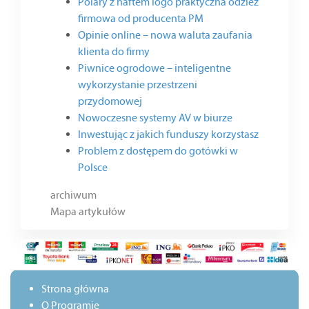
Polary z haftem logo praktyczna odzież
firmowa od producenta PM
Opinie online – nowa waluta zaufania
klienta do firmy
Piwnice ogrodowe – inteligentne
wykorzystanie przestrzeni
przydomowej
Nowoczesne systemy AV w biurze
Inwestując z jakich funduszy korzystasz
Problem z dostępem do gotówki w
Polsce
archiwum
Mapa artykułów
Strona główna
O Programie