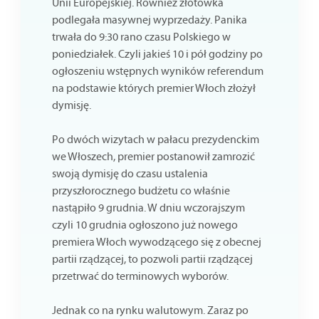
Unii Europejskiej. Również złotówka
podlegała masywnej wyprzedaży. Panika
trwała do 9:30 rano czasu Polskiego w
poniedziałek. Czyli jakieś 10 i pół godziny po
ogłoszeniu wstępnych wyników referendum
na podstawie których premier Włoch złożył
dymisję.
Po dwóch wizytach w pałacu prezydenckim
we Włoszech, premier postanowił zamrozić
swoją dymisję do czasu ustalenia
przyszłorocznego budżetu co właśnie
nastąpiło 9 grudnia. W dniu wczorajszym
czyli 10 grudnia ogłoszono już nowego
premiera Włoch wywodzącego się z obecnej
partii rządzącej, to pozwoli partii rządzącej
przetrwać do terminowych wyborów.
Jednak co na rynku walutowym. Zaraz po