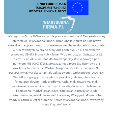
Wiarygodna Firma 2009 – Wszystkie prawa zastrzeżone. © Zawartość strony
internetowej WiarygodnaFirma.pl chroniona jest przez polskie prawo
autorskie oraz prawo własności intelektualnej. Prawa do serwisu oraz treści
w nim zawartych należą do firmy Ads-Center Sp. Zo.o. z siedzibą we
Wrocławiu 53-413, Biuro: w Sky Tower Wrocław. przy ul. Gwiaździsta 62,
piętro 12 nr lok. 2, wpisana do Krajowego Rejestru Sądowego pod
numerem KRS 0000717286, prowadzonego przez Sąd Rejonowy dla
Wrocławia-Fabrycznej, VI Wydział Gospodarczy KRS, posiadająca NIP:
PL8992840746, wysokość kapitału zakładowego i wpłaconego: 10000 PLN.
Wszystkie logotypy, nazwy własne, projekty graficzne, filmy, teksty,
formularze, skrypty, kody źródłowe, hasła, znaki towarowe, znaki
serwisowe są znakami zastrzeżonymi i należą do serwisu. Pobieranie,
kopiowanie, modyfikowanie, reprodukowanie, przesyłanie lub
dystrybuowanie jakichkolwiek treści ze strony WiarygodnaFirma.pl bez
zgody właściciela jest zabronione. Serwis WiarygodnaFirma.pl stworzony
przez: Krzysztof Wolski