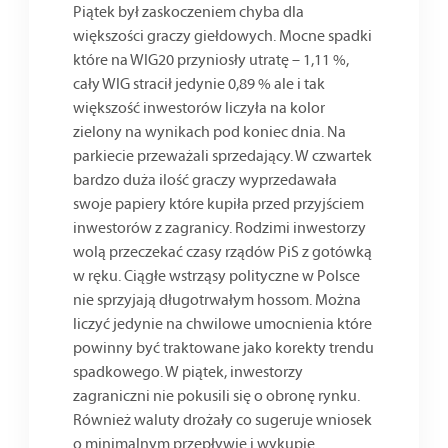
Piątek był zaskoczeniem chyba dla
większości graczy giełdowych. Mocne spadki
które na WIG20 przyniosły utratę – 1,11 %,
cały WIG stracił jedynie 0,89 % ale i tak
większość inwestorów liczyła na kolor
zielony na wynikach pod koniec dnia. Na
parkiecie przeważali sprzedający. W czwartek
bardzo duża ilość graczy wyprzedawała
swoje papiery które kupiła przed przyjściem
inwestorów z zagranicy. Rodzimi inwestorzy
wolą przeczekać czasy rządów PiS z gotówką
w ręku. Ciągłe wstrząsy polityczne w Polsce
nie sprzyjają długotrwałym hossom. Można
liczyć jedynie na chwilowe umocnienia które
powinny być traktowane jako korekty trendu
spadkowego. W piątek, inwestorzy
zagraniczni nie pokusili się o obronę rynku.
Również waluty drożały co sugeruje wniosek
o minimalnym przepływie i wykupie