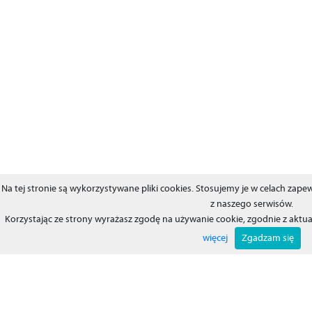
Na tej stronie są wykorzystywane pliki cookies. Stosujemy je w celach za
z naszego serwisów.
Korzystając ze strony wyrażasz zgodę na używanie cookie, zgodnie z aktu
więcej
Zgadzam się
Informujemy zgodnie z RODO iż administratorem baz danych oraz operat
Ads-Center.NET Sp. Zo.o. z siedzibą we Wrocławiu 53-413, Biuro: w Sky Tower
lok. 2, wpisana do Krajowego Rejestru Sądowego pod numerem KRS 00007