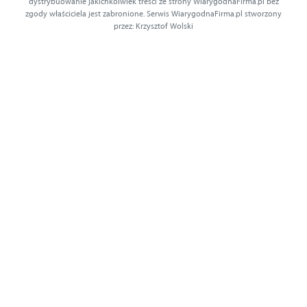
dystrybuowanie jakichkolwiek treści ze strony WiarygodnaFirma.pl bez
zgody właściciela jest zabronione. Serwis WiarygodnaFirma.pl stworzony
przez: Krzysztof Wolski