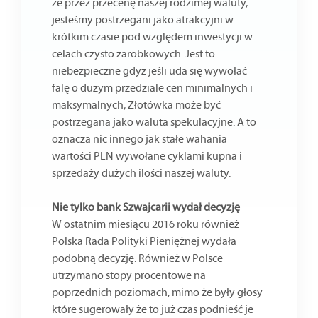
że przez przecenę naszej rodzimej waluty,
jesteśmy postrzegani jako atrakcyjni w
krótkim czasie pod względem inwestycji w
celach czysto zarobkowych. Jest to
niebezpieczne gdyż jeśli uda się wywołać
falę o dużym przedziale cen minimalnych i
maksymalnych, Złotówka może być
postrzegana jako waluta spekulacyjne. A to
oznacza nic innego jak stałe wahania
wartości PLN wywołane cyklami kupna i
sprzedaży dużych ilości naszej waluty.
Nie tylko bank Szwajcarii wydał decyzję
W ostatnim miesiącu 2016 roku również
Polska Rada Polityki Pieniężnej wydała
podobną decyzję. Również w Polsce
utrzymano stopy procentowe na
poprzednich poziomach, mimo że były głosy
które sugerowały że to już czas podnieść je