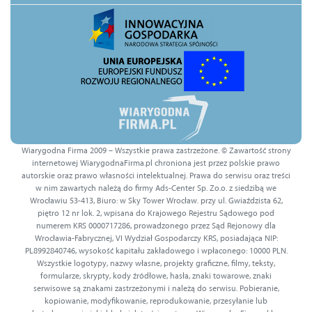
Wiarygodna Firma 2009 – Wszystkie prawa zastrzeżone. © Zawartość strony
internetowej WiarygodnaFirma.pl chroniona jest przez polskie prawo
autorskie oraz prawo własności intelektualnej. Prawa do serwisu oraz treści
w nim zawartych należą do firmy Ads-Center Sp. Zo.o. z siedzibą we
Wrocławiu 53-413, Biuro: w Sky Tower Wrocław. przy ul. Gwiaździsta 62,
piętro 12 nr lok. 2, wpisana do Krajowego Rejestru Sądowego pod
numerem KRS 0000717286, prowadzonego przez Sąd Rejonowy dla
Wrocławia-Fabrycznej, VI Wydział Gospodarczy KRS, posiadająca NIP:
PL8992840746, wysokość kapitału zakładowego i wpłaconego: 10000 PLN.
Wszystkie logotypy, nazwy własne, projekty graficzne, filmy, teksty,
formularze, skrypty, kody źródłowe, hasła, znaki towarowe, znaki
serwisowe są znakami zastrzeżonymi i należą do serwisu. Pobieranie,
kopiowanie, modyfikowanie, reprodukowanie, przesyłanie lub